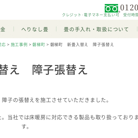
0120
クレジット･電子マネー支払い可 受付時間 平日
料金
へりなし畳
畳の手入れ・取扱について
対応
>
施工事例
>
磐梯町
>
磐梯町 新畳入替え 障子張替え
替え 障子張替え
、障子の張替えを施工させていただきました。
た。当社では床暖房に対応できる製品も取り扱っており
す。