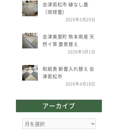
会津若松市 縁なし畳
。
（琉球畳）
2026年5月29日
会津美里町 熊本県産 天
然イ草 畳表替え
2026年5月1日
和紙表 新畳入れ替え 会
津若松市
2026年4月18日
アーカイブ
ア
ー