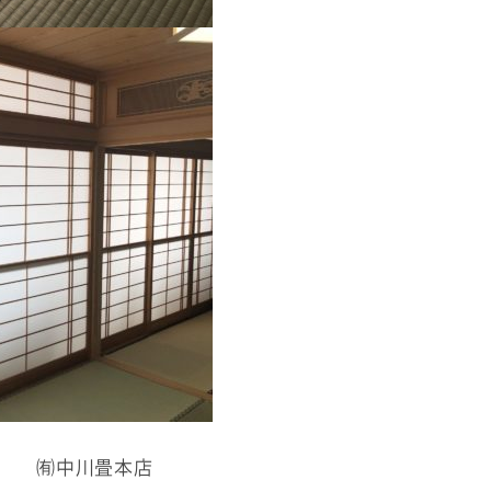
㈲中川畳本店