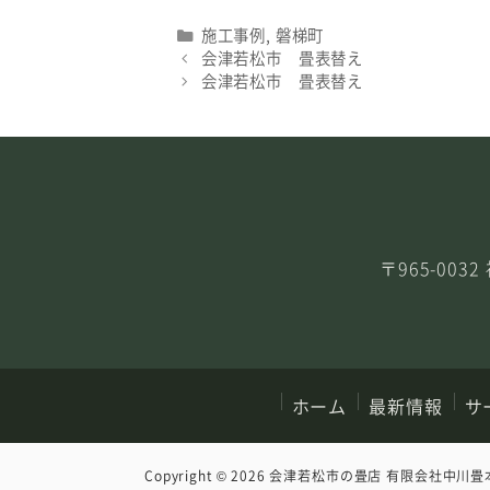
Categories
施工事例
,
磐梯町
会津若松市 畳表替え
会津若松市 畳表替え
〒965-00
ホーム
最新情報
サ
Copyright © 2026
会津若松市の畳店 有限会社中川畳本