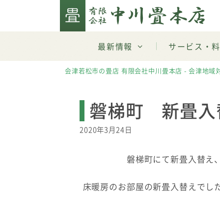
Skip
to
content
最新情報
サービス・
会津若松市の畳店 有限会社中川畳本店 - 会津地域
磐梯町 新畳入
2020年3月24日
磐梯町にて新畳入替え
床暖房のお部屋の新畳入替えでし