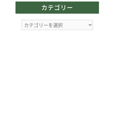
カ
カテゴリー
イ
ブ
カ
テ
ゴ
リ
ー