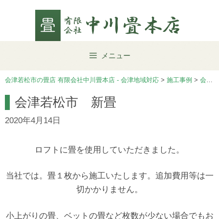
Skip
to
content
メニュー
会津若松市の畳店 有限会社中川畳本店 - 会津地域対応
>
施工事例
>
会津若松市
会津若松市 新畳
2020年4月14日
ロフトに畳を使用していただきました。
当社では。畳１枚から施工いたします。追加費用等は一
切かかりません。
小上がりの畳、ベットの畳など枚数が少ない場合でもお