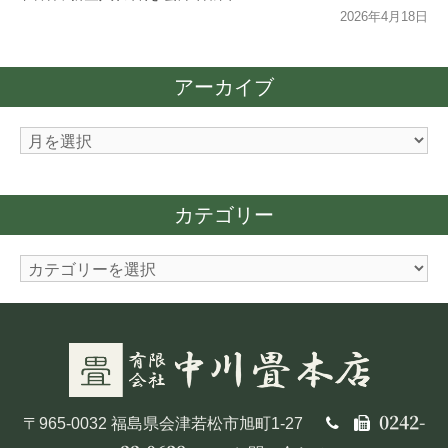
2026年4月18日
アーカイブ
ア
ー
カ
カテゴリー
イ
ブ
カ
テ
ゴ
リ
ー
0242-
〒965-0032 福島県会津若松市旭町1-27