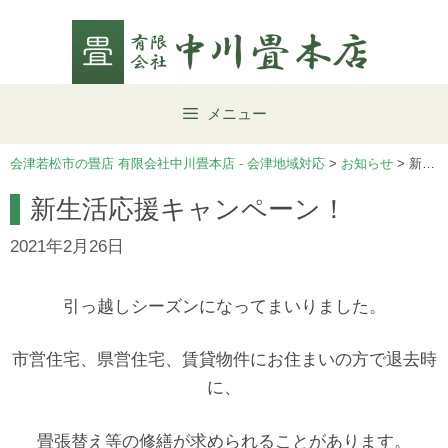
Skip
to
content
メニュー
会津若松市の畳店 有限会社中川畳本店 - 会津地域対応
>
お知らせ
>
新生活応援キャンペーン！
新生活応援キャンペーン！
2021年2月26日
引っ越しシーズンになってまいりました。
市営住宅、県営住宅、賃貸物件にお住まいの方で退去時
に、
畳張替え等の修繕が求められることがあります。