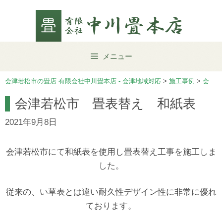
Skip
to
content
メニュー
会津若松市の畳店 有限会社中川畳本店 - 会津地域対応
>
施工事例
>
会津若松市
会津若松市 畳表替え 和紙表
2021年9月8日
会津若松市にて和紙表を使用し畳表替え工事を施工しま
した。
従来の、い草表とは違い耐久性デザイン性に非常に優れ
ております。