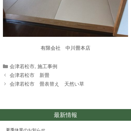
有限会社 中川畳本店
Categories
会津若松市
,
施工事例
会津若松市 新畳
会津若松市 畳表替え 天然い草
最新情報
夏季休業のお知らせ