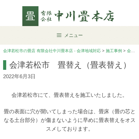
Skip
to
content
メニュー
会津若松市の畳店 有限会社中川畳本店 - 会津地域対応
>
施工事例
>
会津若松市
会津若松市 畳替え（畳表替え）
2022年6月3日
会津若松市にて、畳表替えを施工いたしました。
畳の表面に穴が開いてしまった場合は、畳床（畳の芯と
なる土台部分）が傷まないように早めに畳表替えをオス
スメしております。