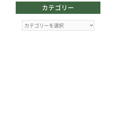
カ
カテゴリー
イ
ブ
カ
テ
ゴ
リ
ー