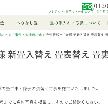
0120
クレジット･電子マネー支払い可 受付時間 平日
料金
へりなし畳
畳の手入れ・取扱について
対応
>
施工事例
>
会津若松市
>
会津若松市 S寺様 新畳入替え 畳表替え 畳裏
様 新畳入替え 畳表替え 畳
様の畳工事・障子の張替え工事を施工いたしました。
考までに数枚写真を掲載しますのでご検討ください。