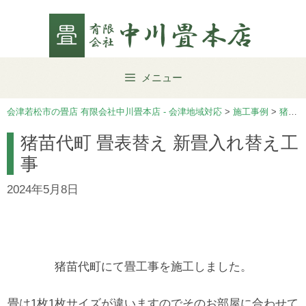
Skip
to
content
メニュー
会津若松市の畳店 有限会社中川畳本店 - 会津地域対応
>
施工事例
>
猪苗代町
猪苗代町 畳表替え 新畳入れ替え工
事
2024年5月8日
猪苗代町にて畳工事を施工しました。
畳は1枚1枚サイズが違いますのでそのお部屋に合わせて