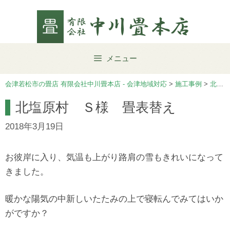
Skip
to
content
メニュー
会津若松市の畳店 有限会社中川畳本店 - 会津地域対応
>
施工事例
>
北塩原村
北塩原村 Ｓ様 畳表替え
2018年3月19日
お彼岸に入り、気温も上がり路肩の雪もきれいになって
きました。
暖かな陽気の中新しいたたみの上で寝転んでみてはいか
がですか？