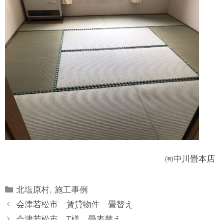
㈲中川畳本店
Categories
北塩原村
,
施工事例
会津若松市 賃貸物件 畳替え
会津若松市 T様 畳表替え