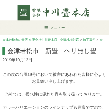
Skip
to
content
メニュー
会津若松市の畳店 有限会社中川畳本店 - 会津地域対応
>
施工事例
>
会津若松市
会津若松市 新畳 ヘリ無し畳
2019年10月13日
この度の台風19号において被害にあわれた皆様に心より
お見舞い申し上げます。
当社では、撥水性に優れた畳も取り扱っております。
カラーバリエーションのラインナップも豊富ですので、