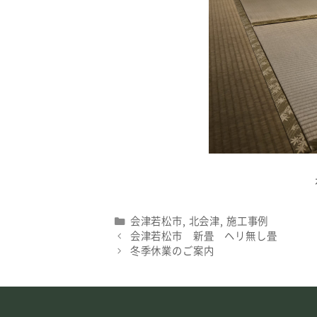
Categories
会津若松市
,
北会津
,
施工事例
会津若松市 新畳 ヘリ無し畳
冬季休業のご案内