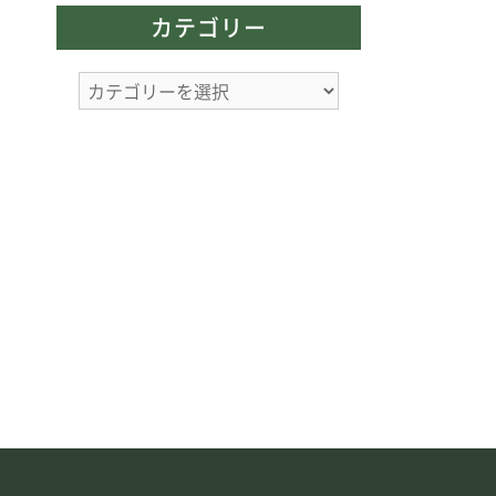
カ
カテゴリー
イ
ブ
カ
テ
ゴ
リ
ー