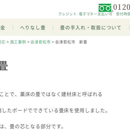
0120
クレジット･電子マネー支払い可 受付時間 平日
料金
へりなし畳
畳の手入れ・取扱について
対応
>
施工事例
>
会津若松市
>
会津若松市 新畳
畳
ことで、藁床の畳ではなく建材床と呼ばれる
縮したボードでできている畳床を使用しました。
は、畳の芯となる部分です。