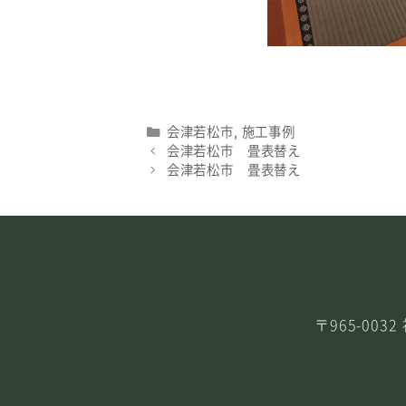
Categories
会津若松市
,
施工事例
会津若松市 畳表替え
会津若松市 畳表替え
〒965-00