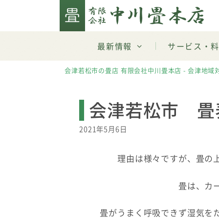
Skip
to
content
最新情報
サービス・
会津若松市の畳店 有限会社中川畳本店 - 会津地域
会津若松市 畳
2021年5月6日
理由は様々ですが、畳の
畳は、カ
畳がうまく呼吸できず湿気を