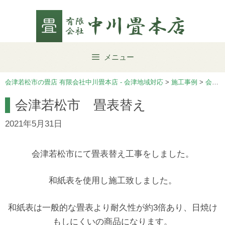
Skip
to
content
メニュー
会津若松市の畳店 有限会社中川畳本店 - 会津地域対応
>
施工事例
>
会津若松市
会津若松市 畳表替え
2021年5月31日
会津若松市にて畳表替え工事をしました。
和紙表を使用し施工致しました。
和紙表は一般的な畳表より耐久性が約3倍あり、日焼け
もしにくいの商品になります。