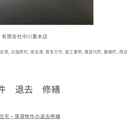
有限会社中川畳本店
会津
,
北塩原村
,
南会津
,
喜多方市
,
施工事例
,
猪苗代町
,
磐梯町
,
西会
件 退去 修繕
住宅・賃貸物件の退去修繕