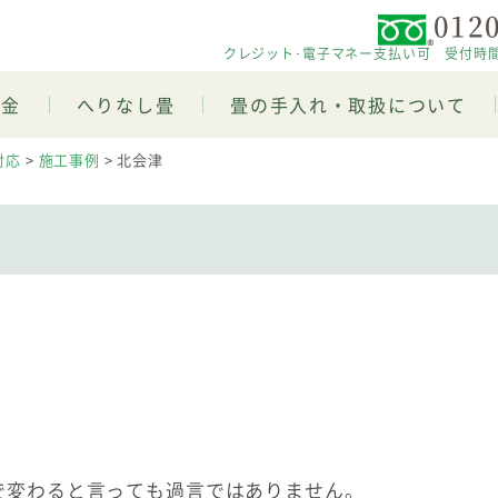
0120
クレジット･電子マネー支払い可 受付時間 平日
料金
へりなし畳
畳の手入れ・取扱について
対応
>
施工事例
>
北会津
で変わると言っても過言ではありません。