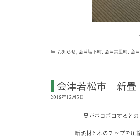
Categories
お知らせ
,
会津坂下町
,
会津美里町
,
会津
会津若松市 新畳
2019年12月5日
畳がボコボコするとの
断熱材と木のチップを圧