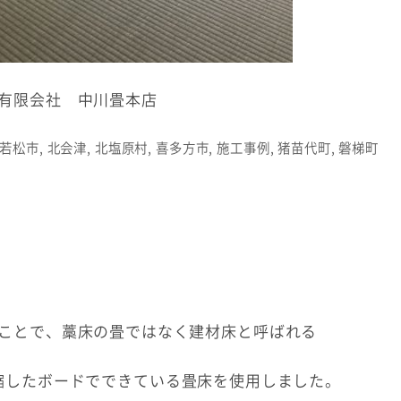
有限会社 中川畳本店
若松市
,
北会津
,
北塩原村
,
喜多方市
,
施工事例
,
猪苗代町
,
磐梯町
ことで、藁床の畳ではなく建材床と呼ばれる
縮したボードでできている畳床を使用しました。