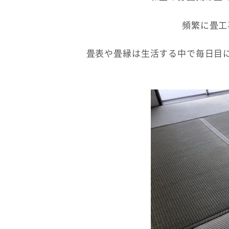
頻繁に畳工
畳表や畳縁は生活する中で毎日目