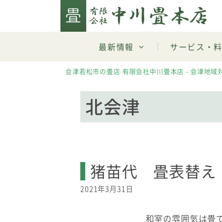
Skip
to
content
最新情報
サービス・
会津若松市の畳店 有限会社中川畳本店 - 会津地域
北会津
猪苗代 畳表替え
2021年3月31日
和室の雰囲気は畳