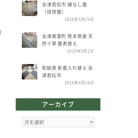
会津若松市 縁なし畳
（琉球畳）
2026年5月29日
検
会津美里町 熊本県産 天
然イ草 畳表替え
2026年5月1日
和紙表 新畳入れ替え 会
津若松市
2026年4月18日
アーカイブ
ア
ー