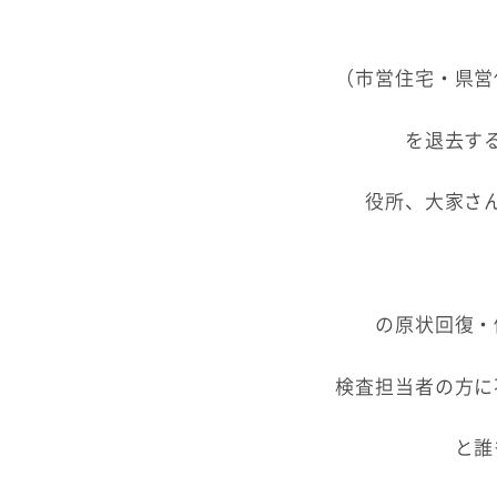
（市営住宅・県営
を退去す
役所、大家さ
の原状回復・
検査担当者の方に
と誰