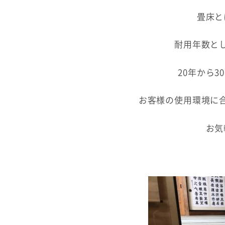
畳床と
耐用年数と
20年から
お客様の使用環境に
お気