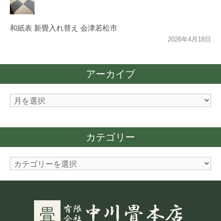
和紙表 新畳入れ替え 会津若松市
2026年4月18日
アーカイブ
ア
ー
カ
カテゴリー
イ
ブ
カ
テ
ゴ
リ
ー