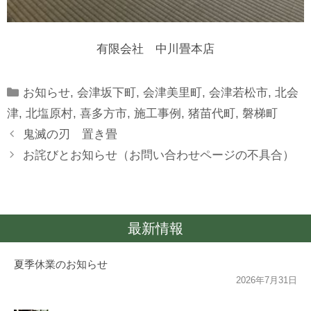
有限会社 中川畳本店
Categories
お知らせ
,
会津坂下町
,
会津美里町
,
会津若松市
,
北会
津
,
北塩原村
,
喜多方市
,
施工事例
,
猪苗代町
,
磐梯町
鬼滅の刃 置き畳
お詫びとお知らせ（お問い合わせページの不具合）
最新情報
夏季休業のお知らせ
2026年7月31日