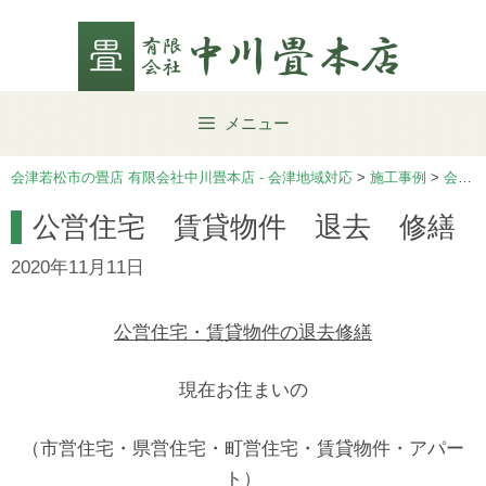
Skip
to
content
メニュー
会津若松市の畳店 有限会社中川畳本店 - 会津地域対応
>
施工事例
>
会津坂下町
公営住宅 賃貸物件 退去 修繕
2020年11月11日
公営住宅・賃貸物件の退去修繕
現在お住まいの
（市営住宅・県営住宅・町営住宅・賃貸物件・アパー
ト）