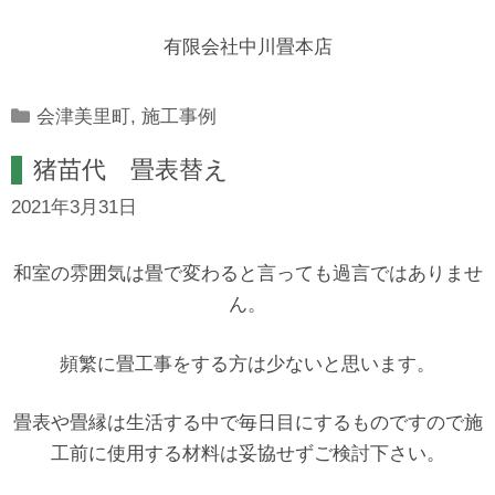
有限会社中川畳本店
Categories
会津美里町
,
施工事例
猪苗代 畳表替え
2021年3月31日
和室の雰囲気は畳で変わると言っても過言ではありませ
ん。
頻繁に畳工事をする方は少ないと思います。
畳表や畳縁は生活する中で毎日目にするものですので施
工前に使用する材料は妥協せずご検討下さい。