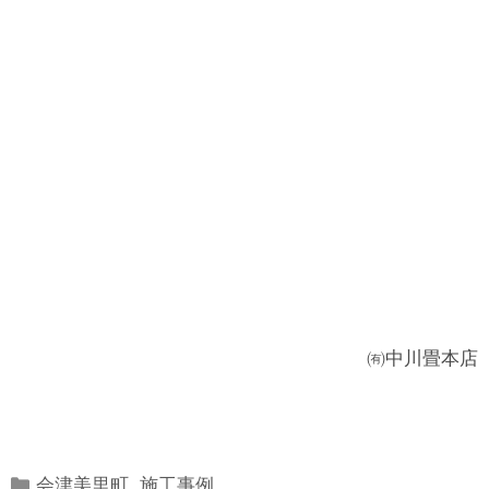
㈲中川畳本店
Categories
会津美里町
,
施工事例