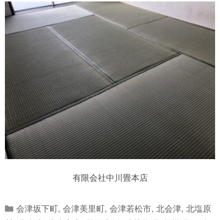
有限会社中川畳本店
Categories
会津坂下町
,
会津美里町
,
会津若松市
,
北会津
,
北塩原