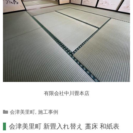
有限会社中川畳本店
Categories
会津美里町
,
施工事例
会津美里町 新畳入れ替え 藁床 和紙表