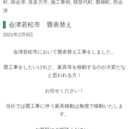
村
,
南会津
,
喜多方市
,
施工事例
,
猪苗代町
,
磐梯町
,
西会
津
会津若松市 畳表替え
2021年2月9日
会津若松市において畳表替え工事をしました。
畳工事をしたいけれど、家具等を移動するのが大変だな
と思われる方！
お任せください！
当社では畳工事に伴う家具移動は無償で移動いたしま
す。