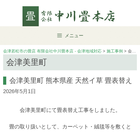
Skip
to
content
メニュー
会津若松市の畳店 有限会社中川畳本店 - 会津地域対応
>
施工事例
>
会津美里町
会津美里町
会津美里町 熊本県産 天然イ草 畳表替え
2026年5月1日
会津美里町にて畳表替え工事をしました。
畳の取り扱いとして、カーペット・絨毯等を敷くと