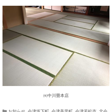
㈲中川畳本店
Categories
お知らせ
,
会津坂下町
,
会津美里町
,
会津若松市
,
北会