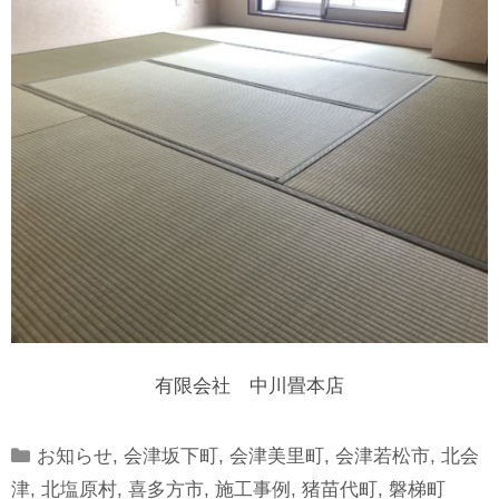
有限会社 中川畳本店
Categories
お知らせ
,
会津坂下町
,
会津美里町
,
会津若松市
,
北会
津
,
北塩原村
,
喜多方市
,
施工事例
,
猪苗代町
,
磐梯町